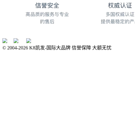
© 2004-
2026
K8凯发-国际大品牌 信誉保障 大额无忧