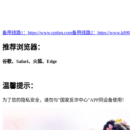
备用线路
1
：
https://www.rznbm.com
备用线路
2
：
https://www.k89
推荐浏览器：
谷歌、Safari、火狐、Edge
温馨提示：
为了您的隐私安全，请勿与"国家反诈中心"APP同设备使用！