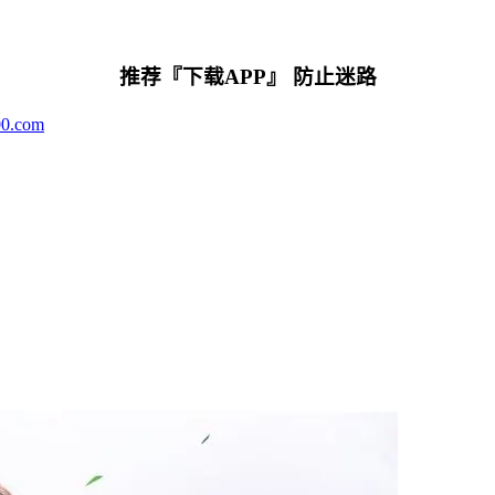
推荐『下载APP』 防止迷路
00.com