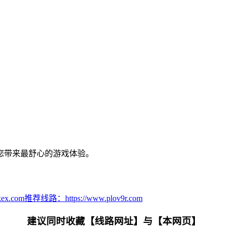
您带来最舒心的游戏体验。
kex.com
推荐线路：
https://www.plov9r.com
建议同时收藏【线路网址】与【本网页】