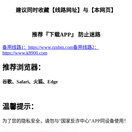
建议同时收藏【线路网址】与【本网页】
推荐『下载APP』 防止迷路
备用线路
1
：
https://www.rznbm.com
备用线路
2
：
https://www.k8900.com
推荐浏览器：
谷歌、Safari、火狐、Edge
温馨提示：
为了您的隐私安全，请勿与"国家反诈中心"APP同设备使用！