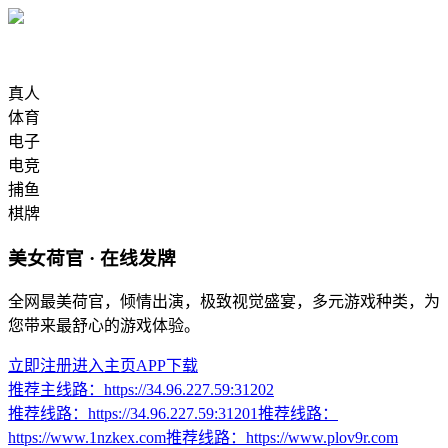
真人
体育
电子
电竞
捕鱼
棋牌
美女荷官 · 在线发牌
全网最美荷官，倾情出演，极致视觉盛宴，多元游戏种类，为
您带来最舒心的游戏体验。
立即注册
进入主页
APP下载
推荐主线路：
https://34.96.227.59:31202
推荐线路：
https://34.96.227.59:31201
推荐线路：
https://www.1nzkex.com
推荐线路：
https://www.plov9r.com