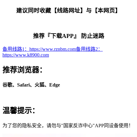
建议同时收藏【线路网址】与【本网页】
推荐『下载APP』 防止迷路
备用线路
1
：
https://www.rznbm.com
备用线路
2
：
https://www.k8900.com
推荐浏览器：
谷歌、Safari、火狐、Edge
温馨提示：
为了您的隐私安全，请勿与"国家反诈中心"APP同设备使用！