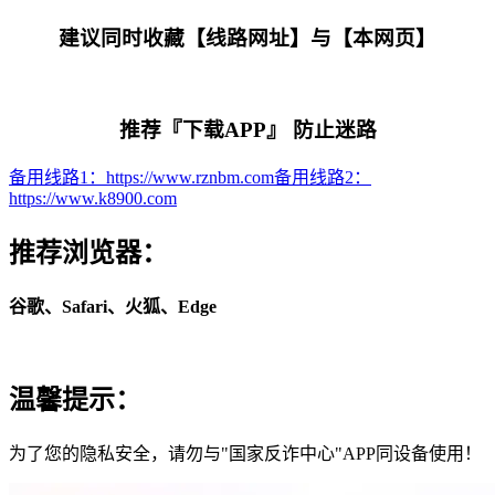
建议同时收藏【线路网址】与【本网页】
推荐『下载APP』 防止迷路
备用线路
1
：
https://www.rznbm.com
备用线路
2
：
https://www.k8900.com
推荐浏览器：
谷歌、Safari、火狐、Edge
温馨提示：
为了您的隐私安全，请勿与"国家反诈中心"APP同设备使用！