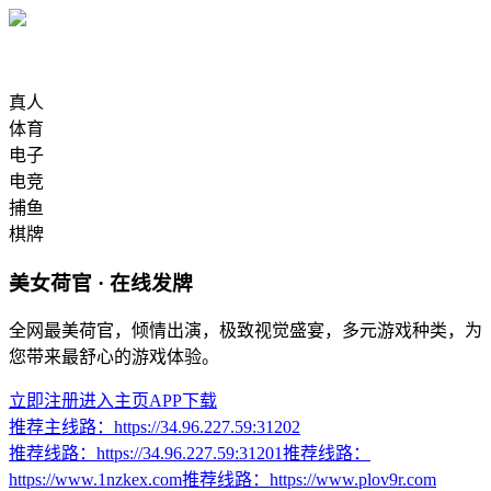
真人
体育
电子
电竞
捕鱼
棋牌
美女荷官 · 在线发牌
全网最美荷官，倾情出演，极致视觉盛宴，多元游戏种类，为
您带来最舒心的游戏体验。
立即注册
进入主页
APP下载
推荐主线路：
https://34.96.227.59:31202
推荐线路：
https://34.96.227.59:31201
推荐线路：
https://www.1nzkex.com
推荐线路：
https://www.plov9r.com