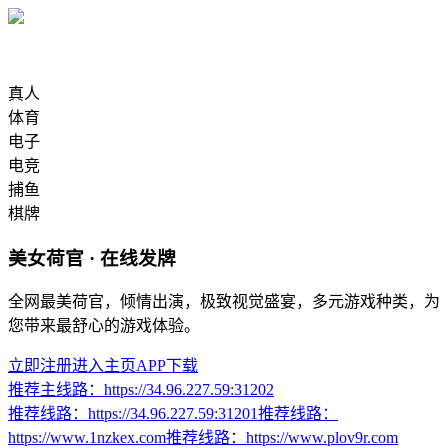
真人
体育
电子
电竞
捕鱼
棋牌
美女荷官 · 在线发牌
全网最美荷官，倾情出演，极致视觉盛宴，多元游戏种类，为
您带来最舒心的游戏体验。
立即注册
进入主页
APP下载
推荐主线路：
https://34.96.227.59:31202
推荐线路：
https://34.96.227.59:31201
推荐线路：
https://www.1nzkex.com
推荐线路：
https://www.plov9r.com