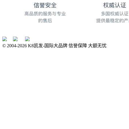
© 2004-
2026
K8凯发-国际大品牌 信誉保障 大额无忧