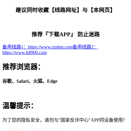
建议同时收藏【线路网址】与【本网页】
推荐『下载APP』 防止迷路
备用线路
1
：
https://www.rznbm.com
备用线路
2
：
https://www.k8900.com
推荐浏览器：
谷歌、Safari、火狐、Edge
温馨提示：
为了您的隐私安全，请勿与"国家反诈中心"APP同设备使用！