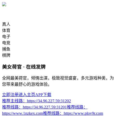
真人
体育
电子
电竞
捕鱼
棋牌
美女荷官 · 在线发牌
全网最美荷官，倾情出演，极致视觉盛宴，多元游戏种类，为
您带来最舒心的游戏体验。
立即注册
进入主页
APP下载
推荐主线路：
https://34.96.227.59:31202
推荐线路：
https://34.96.227.59:31201
推荐线路：
https://www.1nzkex.com
推荐线路：
https://www.plov9r.com