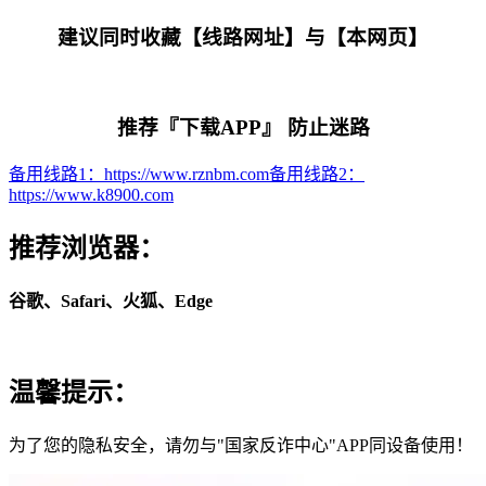
建议同时收藏【线路网址】与【本网页】
推荐『下载APP』 防止迷路
备用线路
1
：
https://www.rznbm.com
备用线路
2
：
https://www.k8900.com
推荐浏览器：
谷歌、Safari、火狐、Edge
温馨提示：
为了您的隐私安全，请勿与"国家反诈中心"APP同设备使用！