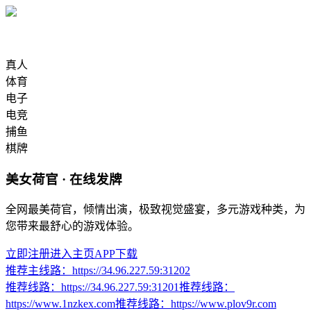
真人
体育
电子
电竞
捕鱼
棋牌
美女荷官 · 在线发牌
全网最美荷官，倾情出演，极致视觉盛宴，多元游戏种类，为
您带来最舒心的游戏体验。
立即注册
进入主页
APP下载
推荐主线路：
https://34.96.227.59:31202
推荐线路：
https://34.96.227.59:31201
推荐线路：
https://www.1nzkex.com
推荐线路：
https://www.plov9r.com