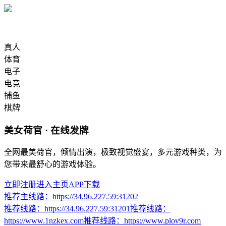
真人
体育
电子
电竞
捕鱼
棋牌
美女荷官 · 在线发牌
全网最美荷官，倾情出演，极致视觉盛宴，多元游戏种类，为
您带来最舒心的游戏体验。
立即注册
进入主页
APP下载
推荐主线路：
https://34.96.227.59:31202
推荐线路：
https://34.96.227.59:31201
推荐线路：
https://www.1nzkex.com
推荐线路：
https://www.plov9r.com