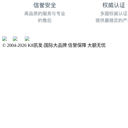
© 2004-
2026
K8凯发-国际大品牌 信誉保障 大额无忧