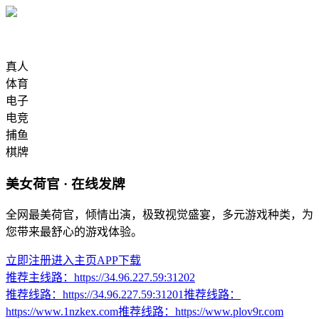
真人
体育
电子
电竞
捕鱼
棋牌
美女荷官 · 在线发牌
全网最美荷官，倾情出演，极致视觉盛宴，多元游戏种类，为
您带来最舒心的游戏体验。
立即注册
进入主页
APP下载
推荐主线路：
https://34.96.227.59:31202
推荐线路：
https://34.96.227.59:31201
推荐线路：
https://www.1nzkex.com
推荐线路：
https://www.plov9r.com