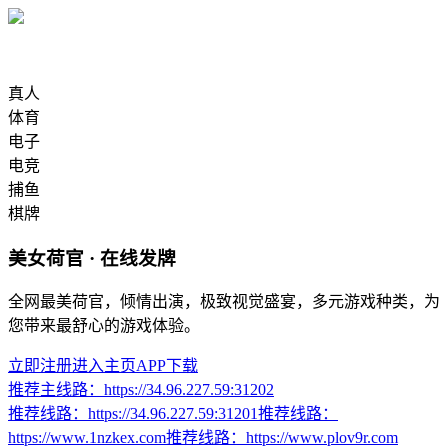
真人
体育
电子
电竞
捕鱼
棋牌
美女荷官 · 在线发牌
全网最美荷官，倾情出演，极致视觉盛宴，多元游戏种类，为
您带来最舒心的游戏体验。
立即注册
进入主页
APP下载
推荐主线路：
https://34.96.227.59:31202
推荐线路：
https://34.96.227.59:31201
推荐线路：
https://www.1nzkex.com
推荐线路：
https://www.plov9r.com